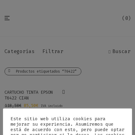
0
Categorías
Filtrar
Buscar
Productos etiquetados “T6422”
-
28
%
CARTUCHO TINTA EPSON
T6422 CIAN
El precio original era: 118,58€.
El precio actual es: 85,50€.
118,58
€
85,50
€
IVA incluido
Este sitio web utiliza cookies para
mejorar su experiencia. Asumiremos que
está de acuerdo con esto, pero puede optar