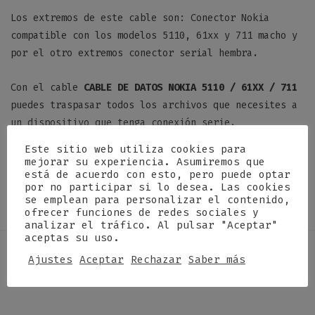
Los extremos de este cable son: Conector Nokia
compatible con los modelos 5110, 61xx y 711 macho y
por el otro extremos conector serial hembra.
Con el cable
CABLE DE DATOS NOKIA 5110 / 61XX / 711
puedes traspasar todos los archivos que necesites a
un dispositivo que tenga conexión serie.
Este sitio web utiliza cookies para
Sin existencias
mejorar su experiencia. Asumiremos que
está de acuerdo con esto, pero puede optar
por no participar si lo desea. Las cookies
se emplean para personalizar el contenido,
ofrecer funciones de redes sociales y
analizar el tráfico. Al pulsar "Aceptar"
aceptas su uso.
Descripción
Ajustes
Aceptar
Rechazar
Saber más
0
Valoraciones