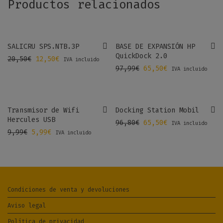
Productos relacionados
-
40
%
-
33
%
SALICRU SPS.NTB.3P
BASE DE EXPANSIÓN HP
QuickDock 2.0
El precio original era: 20,50€.
El precio actual es: 12,50€.
20,50
€
12,50
€
IVA incluido
El precio original e
El precio actu
97,99
€
65,50
€
IVA incluido
-
44
%
-
32
%
Transmisor de Wifi
Docking Station Mobil
Hercules USB
El precio original e
El precio actu
96,80
€
65,50
€
IVA incluido
El precio original era: 9,99€.
El precio actual es: 5,99€.
9,99
€
5,99
€
IVA incluido
Condiciones de venta y devoluciones
Aviso legal
Política de privacidad