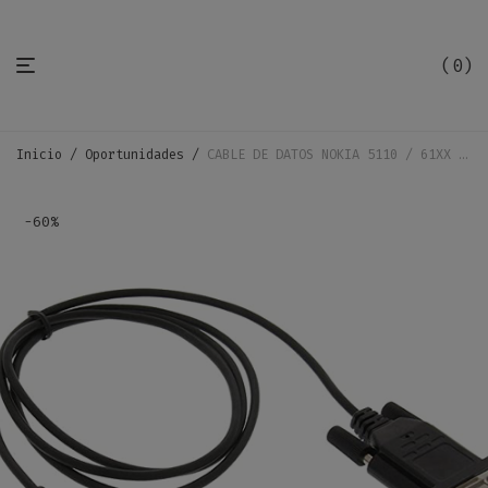
0
Inicio
/
Oportunidades
/
CABLE DE DATOS NOKIA 5110 / 61XX / 711
-
60
%