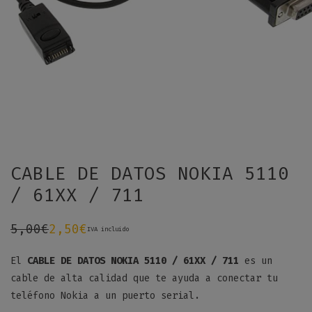
CABLE DE DATOS NOKIA 5110
/ 61XX / 711
5,00
€
2,50
€
IVA incluido
El
El
precio
precio
original
actual
era:
es:
El
CABLE DE DATOS NOKIA 5110 / 61XX / 711
es un
5,00€.
2,50€.
cable de alta calidad que te ayuda a conectar tu
teléfono Nokia a un puerto serial.