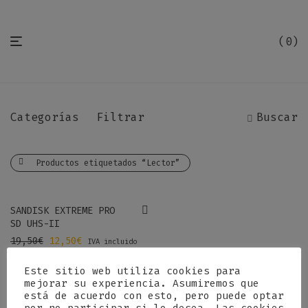
0
Categorías
Filtrar
Buscar
Productos etiquetados “Lector”
-
37
%
SANDISK EXTREME PRO
SD UHS-II
El precio original era: 19,50€.
El precio actual es: 12,50€.
19,50
€
12,50
€
IVA incluido
Este sitio web utiliza cookies para
mejorar su experiencia. Asumiremos que
está de acuerdo con esto, pero puede optar