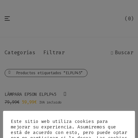
0
Categorías
Filtrar
Buscar
Productos etiquetados “ELPLP45”
-
25
%
LÁMPARA EPSON ELPLP45
El precio original era: 79,99€.
El precio actual es: 59,99€.
79,99
€
59,99
€
IVA incluido
Este sitio web utiliza cookies para
mejorar su experiencia. Asumiremos que
está de acuerdo con esto, pero puede optar