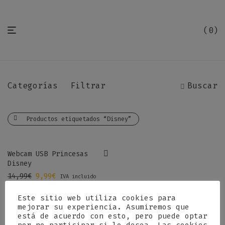
0
Categorías
Filtrar
Buscar
Productos etiquetados “Disney”
-
36
%
Webcam USB Princesas
Disney
El precio original era: 14,99€.
El precio actual es: 9,99€.
14,99
€
9,99
€
IVA incluido
Este sitio web utiliza cookies para
mejorar su experiencia. Asumiremos que
está de acuerdo con esto, pero puede optar