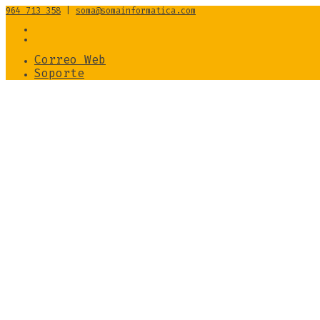
964 713 358
|
soma@somainformatica.com
Correo Web
Soporte